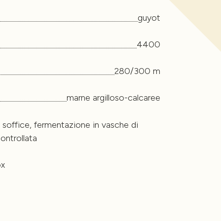
guyot
4400
280/300 m
marne argilloso-calcaree
 soffice, fermentazione in vasche di
ontrollata
ox